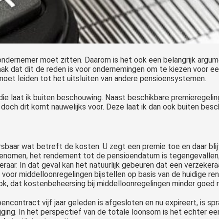
 ondernemer moet zitten. Daarom is het ook een belangrijk arg
vaak dat dit de reden is voor ondernemingen om te kiezen voor ee
moet leiden tot het uitsluiten van andere pensioensystemen.
die laat ik buiten beschouwing. Naast beschikbare premieregeli
 doch dit komt nauwelijks voor. Deze laat ik dan ook buiten bes
baar wat betreft de kosten. U zegt een premie toe en daar blijft
oegenomen, het rendement tot de pensioendatum is tegengevallen,
eraar. In dat geval kan het natuurlijk gebeuren dat een verzekeraa
 voor middelloonregelingen bijstellen op basis van de huidige ren
ook, dat kostenbeheersing bij middelloonregelingen minder goed m
oencontract vijf jaar geleden is afgesloten en nu expireert, is s
ijging. In het perspectief van de totale loonsom is het echter e